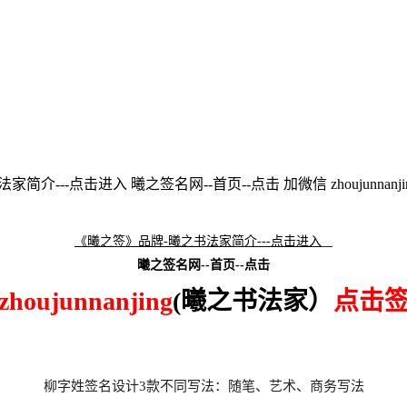
介---点击进入 曦之签名网--首页--点击 加微信 zhoujunnanji
《曦之签》品牌-曦之书法家简介---点击进入
曦之签名网--首页--点击
zhoujunnanjing
(曦之书法家）
点击
柳字姓签名设计3款不同写法：随笔、艺术、商务写法